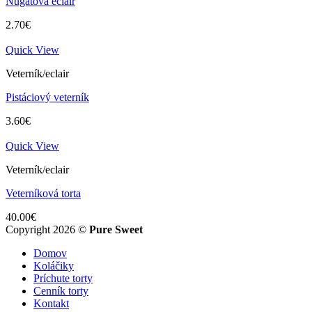
Nugátová eclair
2.70
€
Quick View
Veterník/eclair
Pistáciový veterník
3.60
€
Quick View
Veterník/eclair
Veterníková torta
40.00
€
Copyright 2026 ©
Pure Sweet
Domov
Koláčiky
Príchute torty
Cenník torty
Kontakt