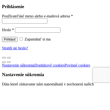
Prihlásenie
Používateľské meno alebo e-mailová adresa
*
Heslo
*
Zapamätať si ma
Prihlásiť
Stratili ste heslo?
Nastavenie súkromia
Doplnkové cookies
Povinné cookies
Nastavenie súkromia
Dáta ktoré získavame nám napomáhajú v pochopení našich
návštevníkov. Vďaka týmto informáciám môžeme vylepšovať našu
stránku a Váš používateľský zážitok z návštevy našich stránok.
Zároveň sú tieto dáta pre nás dôležité v oblasti marketingu.
NOTE:
These settings will only apply to the browser and device