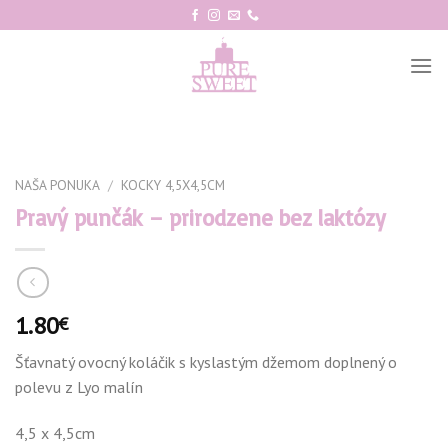
Skip
to
content
NAŠA PONUKA
/
KOCKY 4,5X4,5CM
Pravý punčák – prirodzene bez laktózy
1.80
€
Šťavnatý ovocný koláčik s kyslastým džemom doplnený o
polevu z Lyo malín
4,5 x 4,5cm